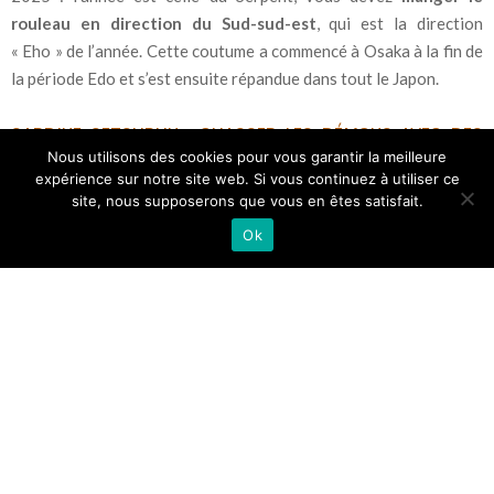
rouleau en direction du Sud-sud-est
, qui est la direction
« Eho » de l’année. Cette coutume a commencé à Osaka à la fin de
la période Edo et s’est ensuite répandue dans tout le Japon.
SARDINE SETSUBUN : CHASSER LES DÉMONS AVEC DES
Nous utilisons des cookies pour vous garantir la meilleure
SARDINES ET DU HOUX
expérience sur notre site web. Si vous continuez à utiliser ce
site, nous supposerons que vous en êtes satisfait.
Enfin, une tradition moins connue est celle de la
sardine
Ok
Setsubun
. Elle consiste à griller une tête de sardine et à la fixer
sur un rameau de houx. Ce rameau est ensuite placé près de
l’entrée de la maison. Selon la légende, les épines du houx piquent
les yeux des démons. L’odeur forte de la sardine les repousse.
Cette coutume crée ainsi une barrière contre les mauvais esprits
et garantit une protection pour l’année à venir.
FESTIVALS POUR SETSUBUN
Dans notre article, vous trouverez des suggestions de
lieux où