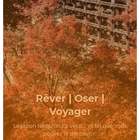
Rêver | Oser |
Voyager
Le Japon tel qu'on l'a vécu... et tel que vous
pouvez le découvrir.