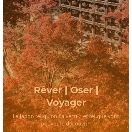
Rêver | Oser |
Voyager
Le Japon tel qu'on l'a vécu... et tel que vous
pouvez le découvrir.