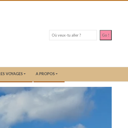
Recherc
Go !
ES VOYAGES
A PROPOS