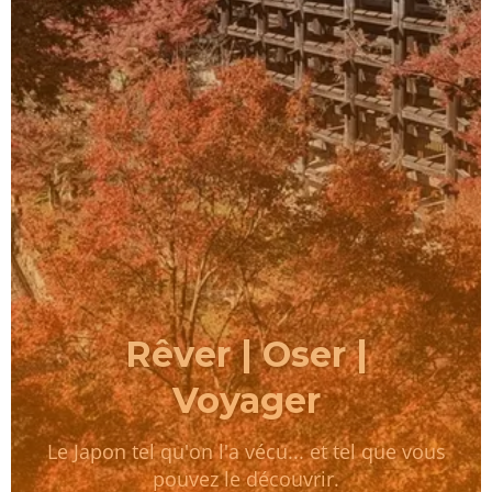
Rêver | Oser |
Voyager
Le Japon tel qu'on l'a vécu... et tel que vous
pouvez le découvrir.