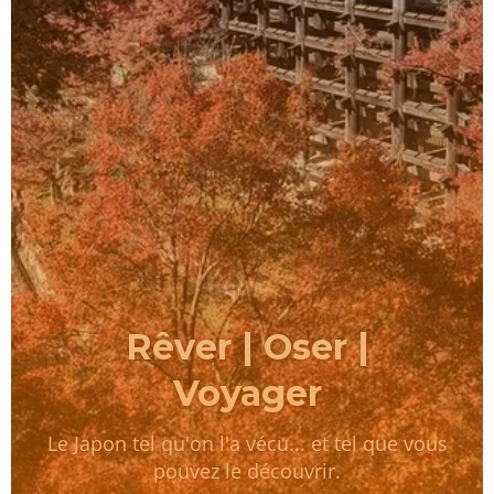
Rêver | Oser |
Voyager
Le Japon tel qu'on l'a vécu... et tel que vous
pouvez le découvrir.