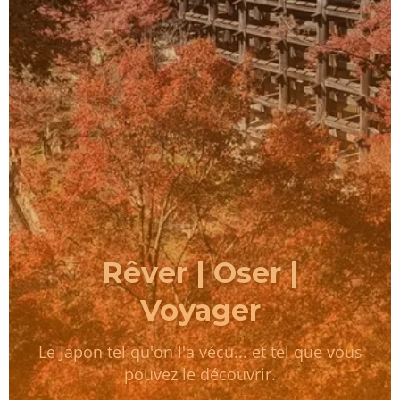
Rêver | Oser |
Voyager
Le Japon tel qu'on l'a vécu... et tel que vous
pouvez le découvrir.