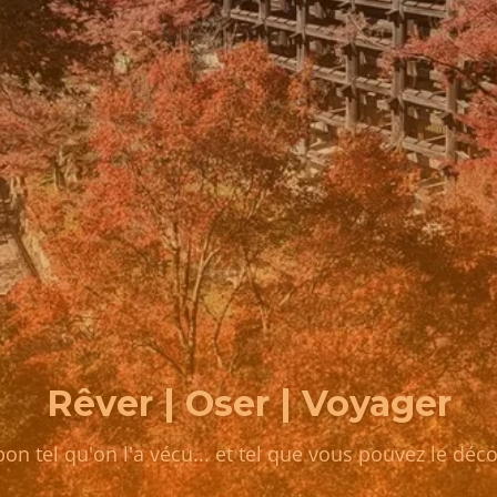
Rêver | Oser | Voyager
pon tel qu'on l'a vécu... et tel que vous pouvez le déco