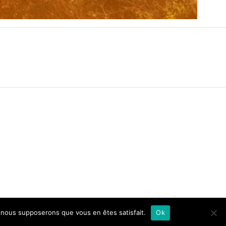
e, nous supposerons que vous en êtes satisfait.
Ok