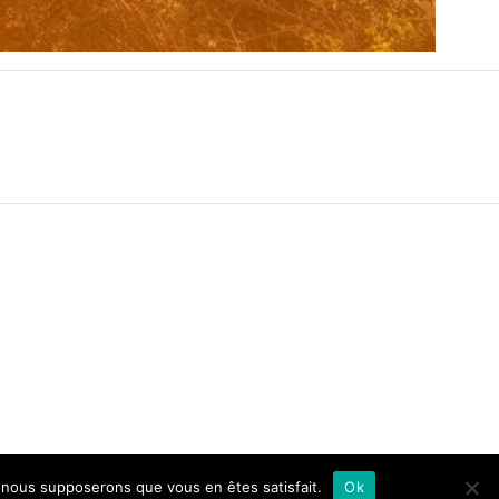
e, nous supposerons que vous en êtes satisfait.
Ok