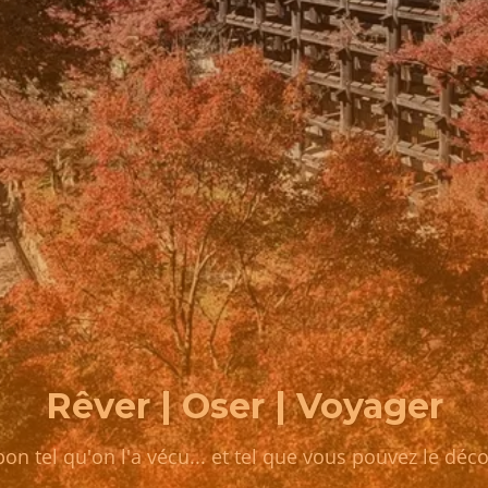
Rêver | Oser | Voyager
pon tel qu'on l'a vécu... et tel que vous pouvez le déco