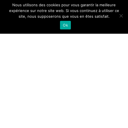
Nous utilisons des cookies pour vous garantir la meilleure
expérience sur notre site web. Si vous continuez à utiliser ce
site, nous supposerons que vous en êtes satisfait.
Ok
OÙ DORMIR AU JAPON
2023-
08-
09
SUIS-MOI SUR
->
INSTAGRAM
@JAPONENFAMILLE1