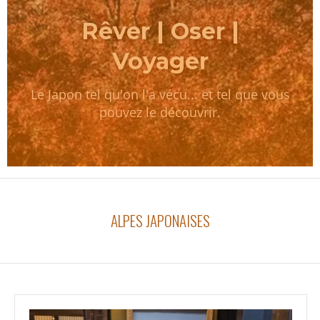
Rêver | Oser |
Voyager
Le Japon tel qu'on l'a vécu... et tel que vous
pouvez le découvrir.
ALPES JAPONAISES