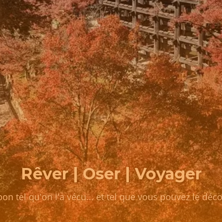
Rêver | Oser | Voyager
pon tel qu'on l'a vécu... et tel que vous pouvez le déco